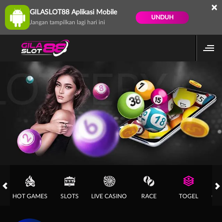
×
GILASLOT88 Aplikasi Mobile
UNDUH
Jangan tampilkan lagi hari ini
HOT GAMES
SLOTS
LIVE CASINO
RACE
TOGEL
OL