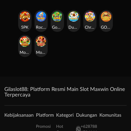
5PK
Rocket Crash
Goblin Treasure
Duck River
Christmas Mines
GOLDEN BASIN
Monkey Thunderbolt
Monkey King
Gilaslot88: Platform Resmi Main Slot Maxwin Online
Terpercaya
Kebijaksanaan
Platform
Kategori
Dukungan
Komunitas
Promosi
Hot
+628788