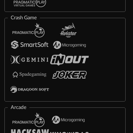
Crash Game
Arcade