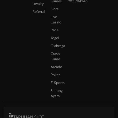
Games
1784146
Loyalty
Slots
Referral
Live
Casino
Race
Togel
Olahraga
Crash
Game
Arcade
Poker
E-Sports
Sabung
Ayam
TARUHAN SLOT