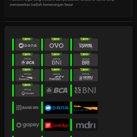
menawarkan hadiah kemenangan besar