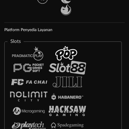
Platform Penyedia Layanan
Slots