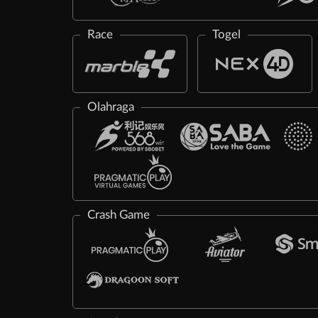
Race
Togel
Olahraga
Crash Game