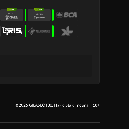
©2026 GILASLOT88. Hak cipta dilindungi | 18+