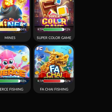
84%
RTP
92%
MINES
SUPER COLOR GAME
92%
RTP
82%
IERCE FISHING
FA CHAI FISHING