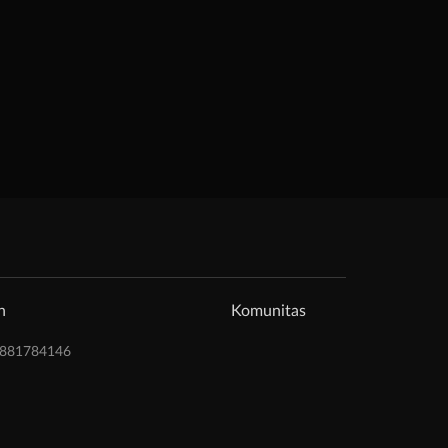
n
Komunitas
881784146