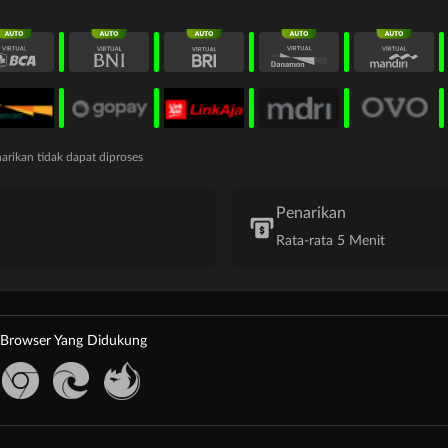
arikan tidak dapat diproses
Penarikan
Rata-rata 5 Menit
Browser Yang Didukung