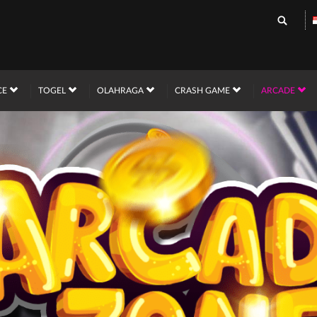
CE
TOGEL
OLAHRAGA
CRASH GAME
ARCADE