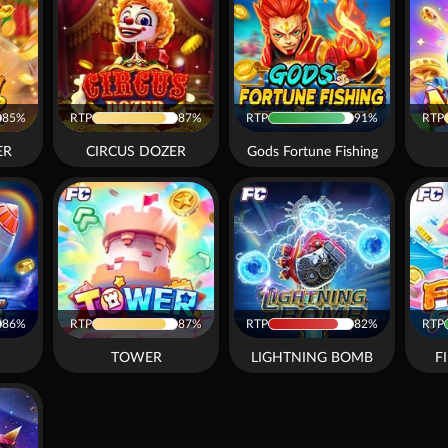
85%
RTP
87%
RTP
91%
RTP
ER
CIRCUS DOZER
Gods Fortune Fishing
86%
RTP
87%
RTP
82%
RTP
TOWER
LIGHTNING BOMB
F