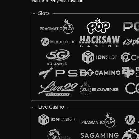
Platform Penyedia Layanan
Slots
Live Casino