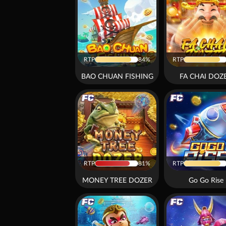
RTP
84%
RTP
BAO CHUAN FISHING
FA CHAI DOZ
RTP
81%
RTP
MONEY TREE DOZER
Go Go Rise