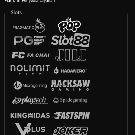
Platform Penyedia Layanan
Slots