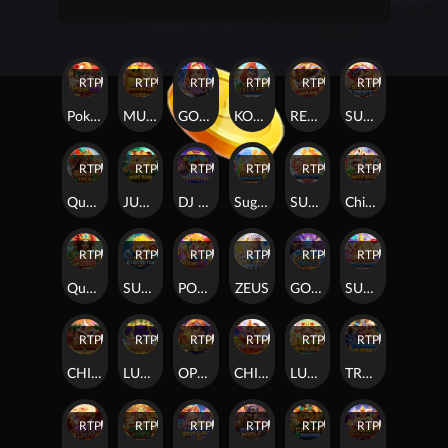
RTP
97%
RTP
98%
RTP
94%
RTP
95%
RTP
91%
RTP
98%
Poker Win
MUSCLE FORTUNE CAT
GOLDEN IDOL
KONG ISLAND
REVOLVER HARE
SUPER ELEMENTS 2
RTP
79%
RTP
95%
RTP
98%
RTP
95%
RTP
95%
RTP
95%
Queen of Inca 2
JUNGLE BANG BANG
DJ BOOM BOOM
Sugar Bang Bang 2
SUGAR BANG BANG PLUS
Chinese New Year Moreways
RTP
96%
RTP
98%
RTP
95%
RTP
98%
RTP
95%
RTP
97%
Queen of Inca
SUPER ELEMENTS
POKER WIN 2
ZEUS
GOLDEN GENIE
SUGAR BANG BANG
RTP
98%
RTP
96%
RTP
96%
RTP
96%
RTP
95%
RTP
95%
CHINESE NEW YEAR
LUXURY GOLDEN PANTHER
OPEN VAULT
CHILIHUAHUA
LUCKY FORTUNES
TREASURES OF ODIN
RTP
95%
RTP
88%
RTP
84%
RTP
87%
RTP
92%
RTP
80%