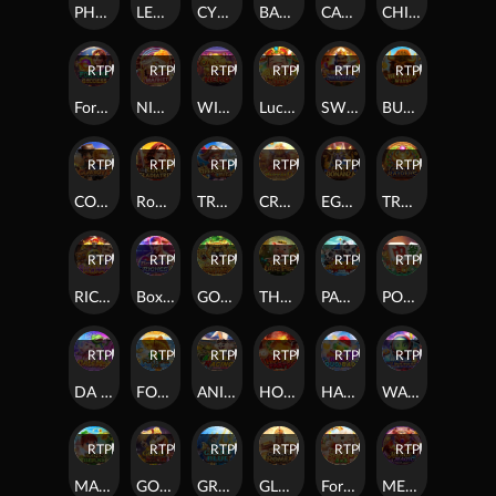
PHOENIX FEVER
LEGEND OF INCA
CYBER GOD OF FORTUNE⁺
BAD RICH WOLF
CATLA'S MONEY MACHINE
CHINESE NEW YEAR 2
RTP
86%
RTP
86%
RTP
93%
RTP
86%
RTP
92%
RTP
83%
Fortune Goddess
NIGHT MARKET
WIN WIN NEKO
Lucky Fortune 3x3
SWORD OF KING
BUFFALO WAYS
RTP
85%
RTP
84%
RTP
91%
RTP
87%
RTP
86%
RTP
80%
COWBOYS
Roma Gladiatrix
TREASURE CRUISE
CRAZY BUFFALO
EGYPT BONANZA
TREASURE RAIDERS
RTP
89%
RTP
90%
RTP
82%
RTP
94%
RTP
89%
RTP
90%
RICH ＭAN
Boxing Riches
GOLDEN PANTHER
THREE LITTLE PIGS
PANDA DRAGON BOAT
PONG PONG HU
RTP
82%
RTP
88%
RTP
92%
RTP
80%
RTP
94%
RTP
81%
DA LE MEN
FORTUNE KOI
ANIMAL RACING
HOT POT PARTY
HAPPY DUO BAO
WAR OF THE UNIVERSE
RTP
90%
RTP
95%
RTP
87%
RTP
83%
RTP
83%
RTP
90%
MAGIC BEANS
GOLD RUSH
GRAND BLUE
GLORY OF ROME
Fortune Sheep
MERGE MAGIC