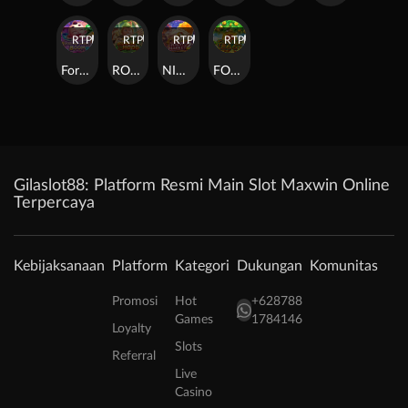
RTP
94%
RTP
95%
RTP
81%
RTP
79%
Fortune Money Boom
ROBIN HOOD
NIGHT MARKET 2
FORTUNE EGG
Gilaslot88: Platform Resmi Main Slot Maxwin Online
Terpercaya
Kebijaksanaan
Platform
Kategori
Dukungan
Komunitas
Promosi
Hot
+628788
Games
1784146
Loyalty
Slots
Referral
Live
Casino