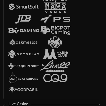
Live Casino