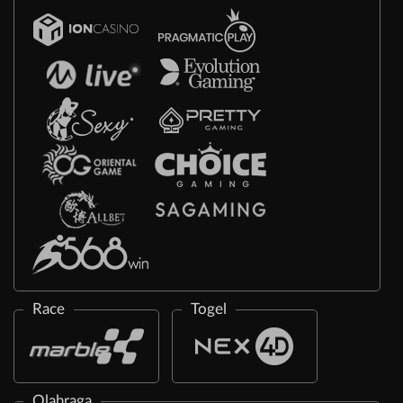
Race
Togel
Olahraga