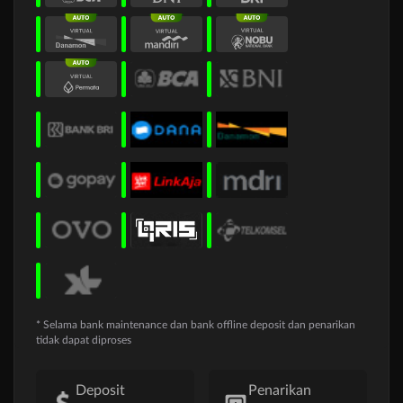
* Selama bank maintenance dan bank offline deposit dan penarikan
tidak dapat diproses
Deposit
Penarikan