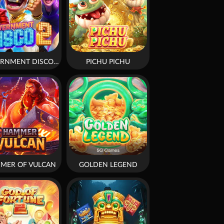
GOVERNMENT DISCO 2
PICHU PICHU
MER OF VULCAN
GOLDEN LEGEND