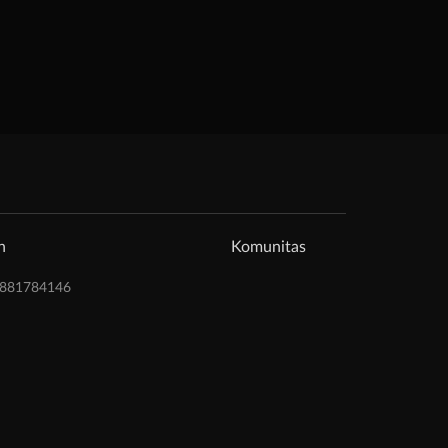
n
Komunitas
881784146