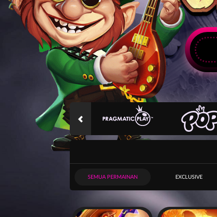
SEMUA PERMAINAN
EXCLUSIVE