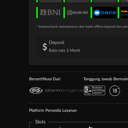
* Selama bank maintenance dan bank offline deposit dan pen
Deposit
Rata-rata 3 Menit
Bersertifikasi Dari
Tanggung Jawab Bermain
Platform Penyedia Layanan
Slots