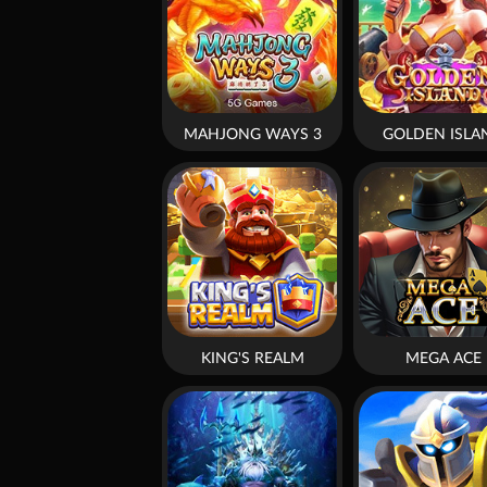
MAHJONG WAYS 3
GOLDEN ISLA
KING'S REALM
MEGA ACE