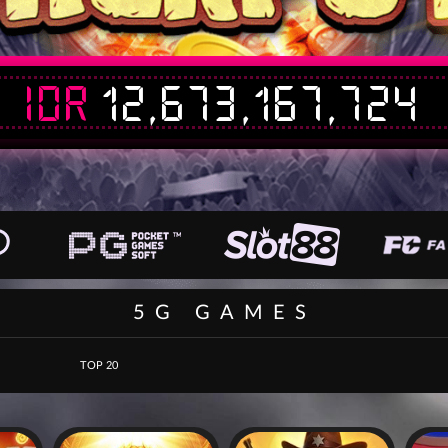
IDR
12,673,177,419
5G GAMES
TOP 20