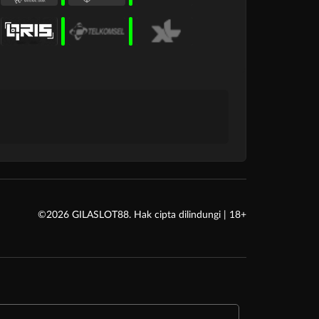
©2026 GILASLOT88. Hak cipta dilindungi | 18+