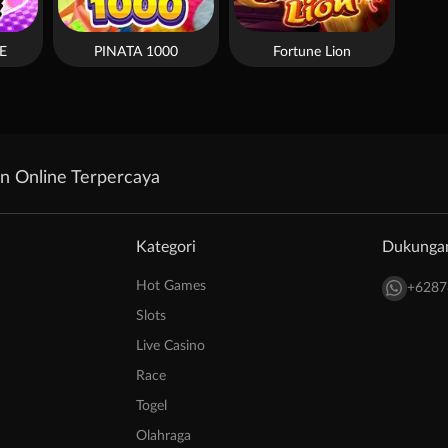
E
PINATA 1000
Fortune Lion
in Online Terpercaya
Kategori
Dukunga
Hot Games
+6287
Slots
Live Casino
Race
Togel
Olahraga