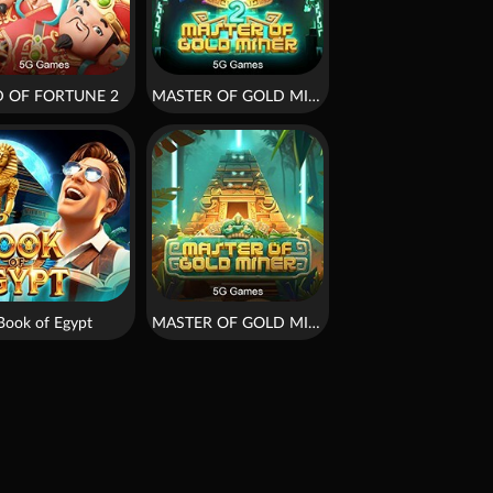
 OF FORTUNE 2
MASTER OF GOLD MINER 2
Book of Egypt
MASTER OF GOLD MINER