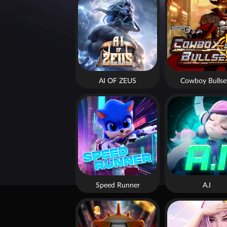
AI OF ZEUS
Cowboy Bullse
Speed Runner
A.I