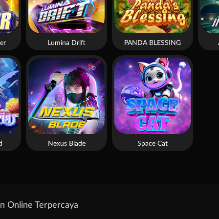
er
Lumina Drift
PANDA BLESSING
d
Nexus Blade
Space Cat
in Online Terpercaya