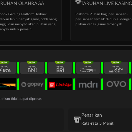
ARUHAN OLAHRAGA
TARUHAN LIVE KASIN
book Gaming Platform Terbaik
Platform Pilihan bagi perusahaan-
rkan lebih banyak game, odds yang
perusahaan terbaik di dunia, dengan
tinggi, dan menyediakan pilihan yang
pilihan variasi game terbanyak
banyak untuk pemain.
arikan tidak dapat diproses
Penarikan
Rata-rata 5 Menit