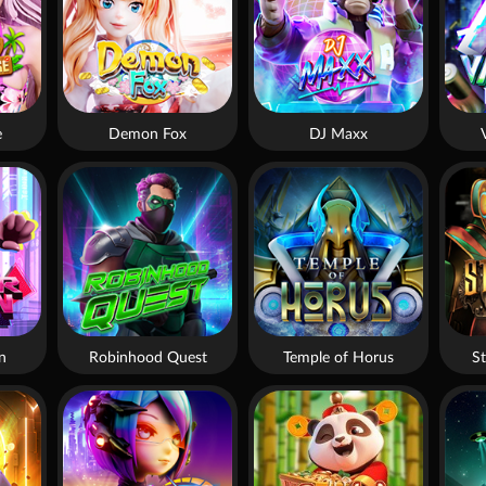
e
Demon Fox
DJ Maxx
n
Robinhood Quest
Temple of Horus
S