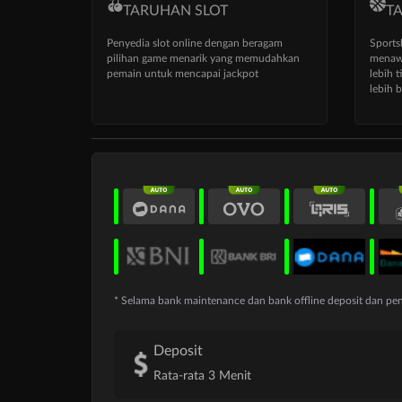
TARUHAN SLOT
T
Penyedia slot online dengan beragam
Sports
pilihan game menarik yang memudahkan
menawa
pemain untuk mencapai jackpot
lebih 
lebih 
* Selama bank maintenance dan bank offline deposit dan pen
Deposit
Rata-rata 3 Menit