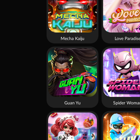
Mecha Kaiju
Love Paradis
Guan Yu
Spider Woma