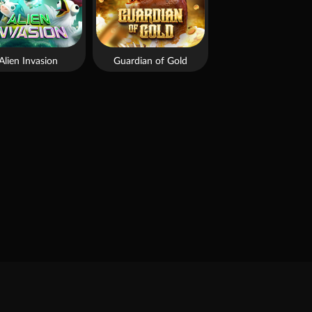
Alien Invasion
Guardian of Gold