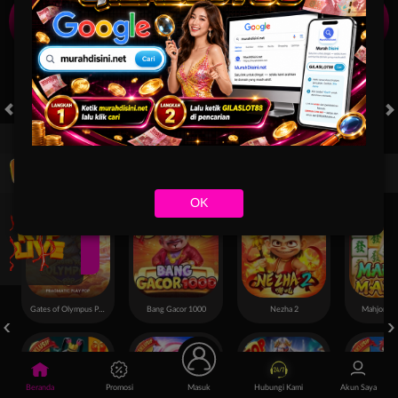
IDR
12,664,699,759
HOT GAMES
SLOTS
LIVE CASINO
RACE
TOGEL
OL
Game Populer
OK
Gates of Olympus POP
Bang Gacor 1000
Nezha 2
Mahjong 
Beranda
Promosi
Masuk
Hubungi Kami
Akun Saya